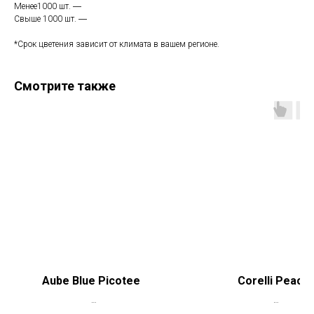
Менее1000 шт. ―
Свыше 1000 шт. ―
*Срок цветения зависит от климата в вашем регионе.
Смотрите также
Aube Blue Picotee
Corelli Peach
*Цена указана при заказе свыше 50
*Цена указана при заказе 