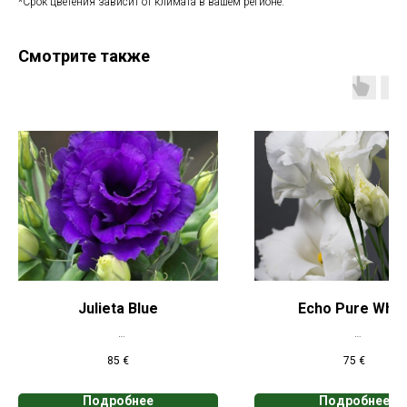
*Срок цветения зависит от климата в вашем регионе.
Смотрите также
Julieta Blue
Echo Pure Whit
*Цена указана при заказе свыше 50
*Цена указана при заказе 
85
€
75
€
кассет
кассет
Подробнее
Подробнее