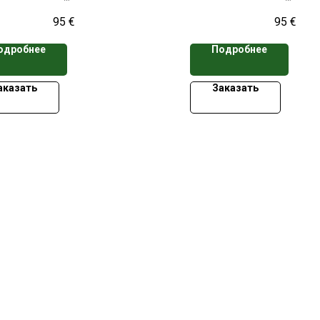
а указана при заказе свыше 50
*Цена указана при заказ
95
€
95
€
кассет
кассет
одробнее
Подробнее
аказать
Заказать