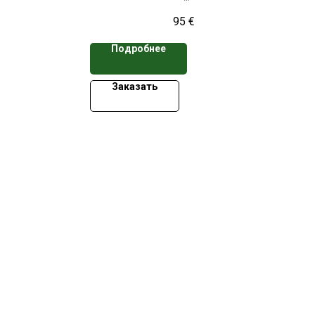
е свыше 50
*Цена указана при заказе свыше 50
95
€
кассет
Подробнее
Заказать