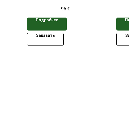
*Цена указана при заказе свыше 50
*Цен
95
€
кассет
Подробнее
П
Заказать
З