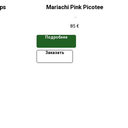
ips
Mariachi Pink Picotee
е свыше 50
*Цена указана при заказе свыше 50
85
€
кассет
Подробнее
Заказать