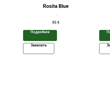
Rosita Blue
*Цена указана при заказе свыше 50
*Цен
95
€
кассет
Подробнее
П
Заказать
З