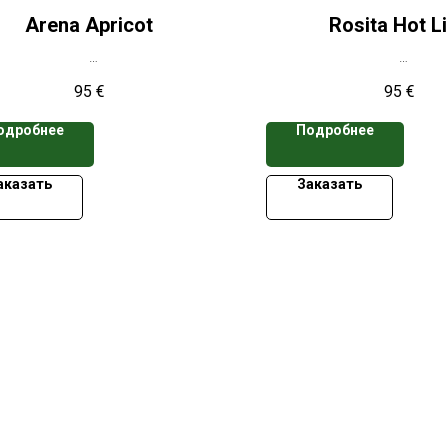
Arena Apricot
Rosita Hot L
а указана при заказе свыше 50
*Цена указана при заказ
95
€
95
€
кассет
кассет
одробнее
Подробнее
аказать
Заказать