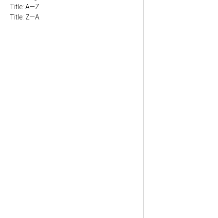
Title: A—Z
Title: Z—A