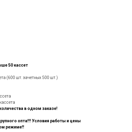
ыше 50 кассет
ета (600 шт. зачетных 500 шт.)
ассета
/кассета
 количества в одном заказе!
рупного опта!!! Условия работы и цены
ом режиме!!