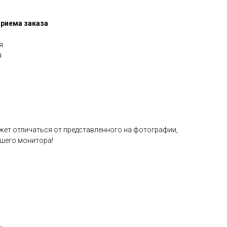
приема заказа
я
я
жет отличаться от представленного на фотографии,
ашего монитора!