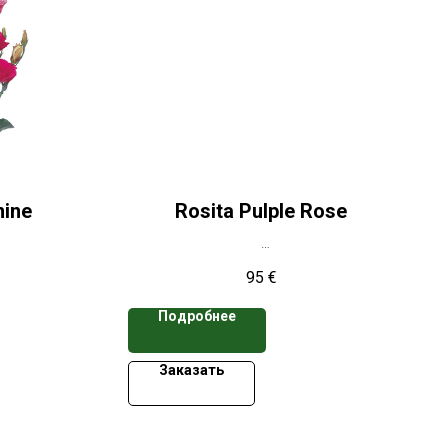
mine
Rosita Pulple Rose
е свыше 50
*Цена указана при заказе свыше 50
95
€
кассет
Подробнее
Заказать