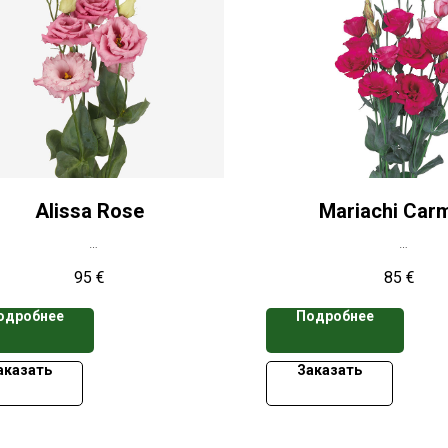
Alissa Rose
Mariachi Car
а указана при заказе свыше 50
*Цена указана при заказ
95
€
85
€
кассет
кассет
одробнее
Подробнее
аказать
Заказать