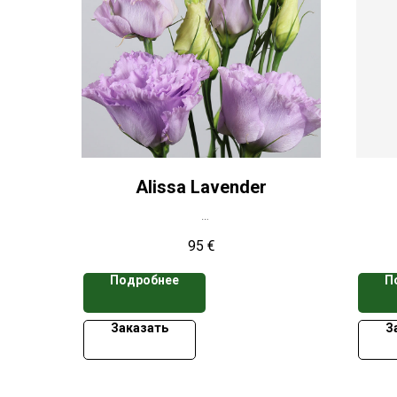
Alissa Lavender
*Цена указана при заказе свыше 50
*Цен
95
€
кассет
Подробнее
П
Заказать
З