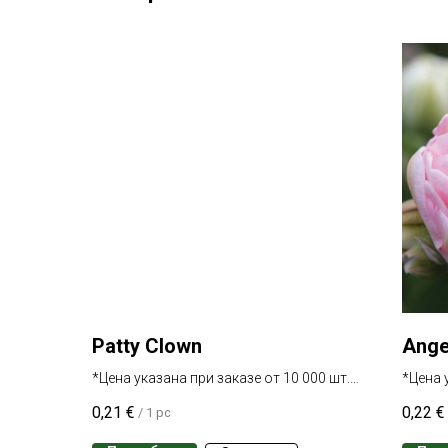
Patty Clown
Ange
*Цена указана при заказе от 10 000 шт.
*Цена 
одного сорта
одного
0,21
€
0,22
€
/
1 pc