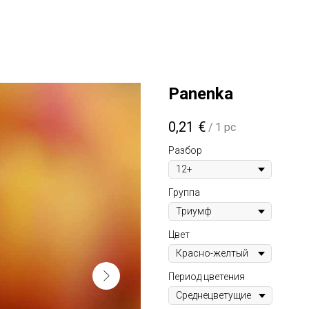
Panenka
0,21
€
/
1 pc
Разбор
Группа
Цвет
Период цветения