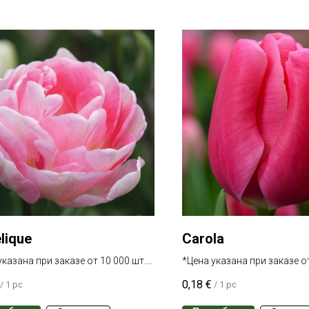
lique
Carola
указана при заказе от 10 000 шт.
*Цена указана при заказе от
 сорта
одного сорта
0,18
€
/
1 pc
/
1 pc