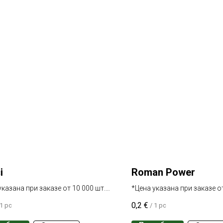
i
Roman Power
указана при заказе от 10 000 шт.
*Цена указана при заказе от
 сорта
одного сорта
0,2
€
1 pc
/
1 pc