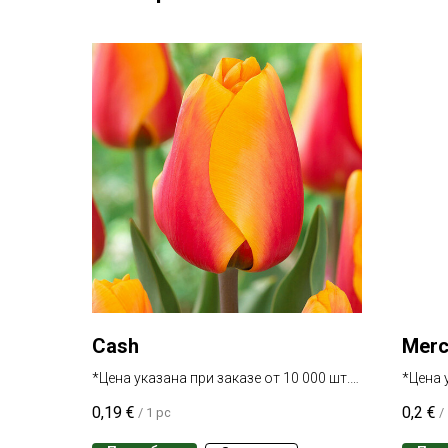
Cash
Merc
*Цена указана при заказе от 10 000 шт.
*Цена 
одного сорта
одного
0,19
€
0,2
€
/
1 pc
/