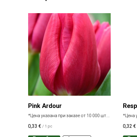
Pink Ardour
Resp
*Цена указана при заказе от 10 000 шт.
*Цена 
одного сорта
одного
0,33
€
0,32
€
/
1 pc