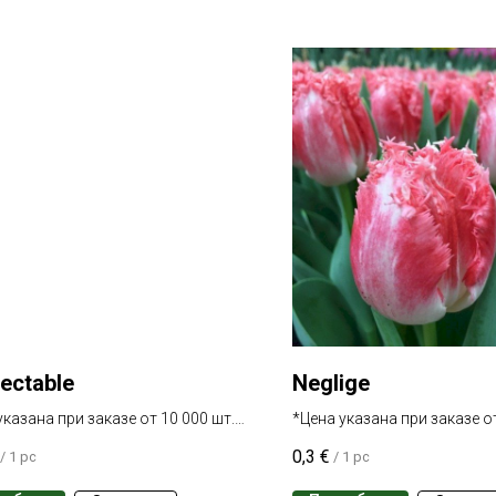
ectable
Neglige
указана при заказе от 10 000 шт.
*Цена указана при заказе от
 сорта
одного сорта
0,3
€
/
1 pc
/
1 pc