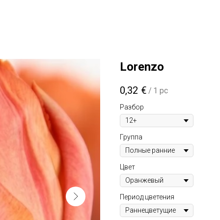
Lorenzo
0,32
€
/
1 pc
Разбор
Группа
Цвет
Период цветения