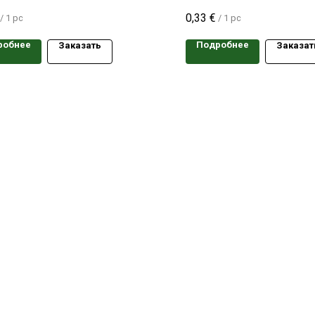
 сорта
одного сорта
0,33
€
/
1 pc
/
1 pc
робнее
Подробнее
Заказать
Заказат