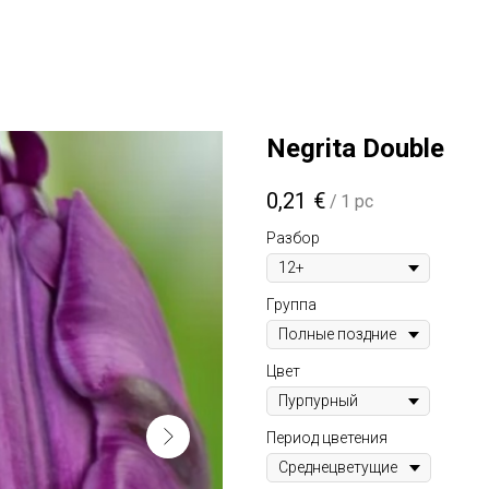
Negrita Double
0,21
€
/
1 pc
Разбор
Группа
Цвет
Период цветения