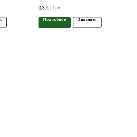
одного сорта
0,3
€
/
1 pc
Подробнее
ь
Заказать