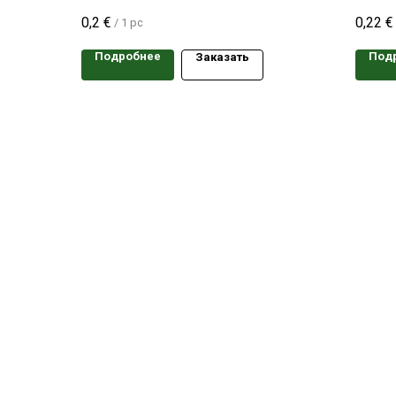
одного сорта
одного
0,2
€
0,22
€
/
1 pc
Подробнее
Под
Заказать