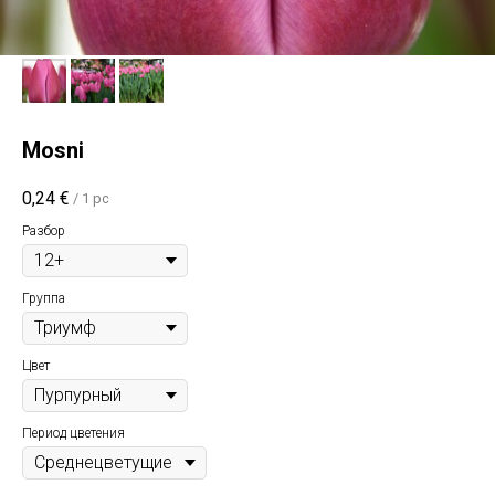
Mosni
0,24
€
/
1 pc
Разбор
Группа
Цвет
Период цветения