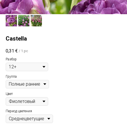
Castella
0,31
€
/
1 pc
Разбор
Группа
Цвет
Период цветения