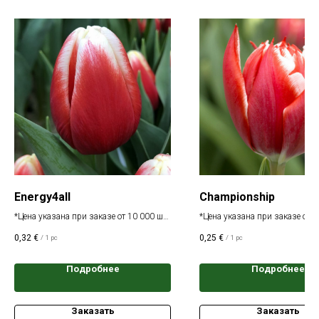
Energy4all
Championship
*Цена указана при заказе от 10 000 шт.
*Цена указана при заказе от 1
одного сорта
одного сорта
0,32
€
0,25
€
/
1 pc
/
1 pc
Подробнее
Подробнее
Заказать
Заказать